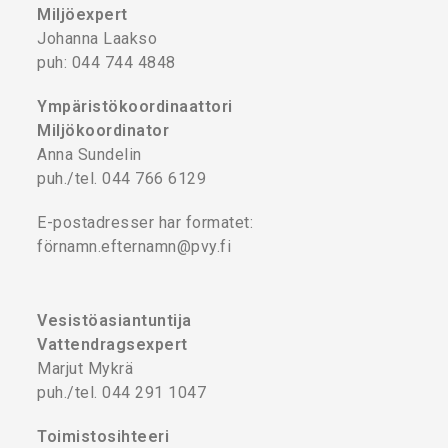
Miljöexpert
Johanna Laakso
puh: 044 744 4848
Ympäristökoordinaattori
Miljökoordinator
Anna Sundelin
puh./tel. 044 766 6129
E-postadresser har formatet:
förnamn.efternamn@pvy.fi
Vesistöasiantuntija
Vattendragsexpert
Marjut Mykrä
puh./tel. 044 291 1047
Toimistosihteeri