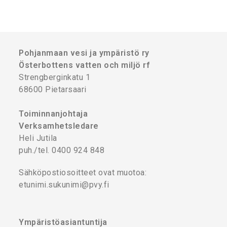
Pohjanmaan vesi ja ympäristö ry
Österbottens vatten och miljö rf
Strengberginkatu 1
68600 Pietarsaari
Toiminnanjohtaja
Verksamhetsledare
Heli Jutila
puh./tel. 0400 924 848
Sähköpostiosoitteet ovat muotoa:
etunimi.sukunimi@pvy.fi
Ympäristöasiantuntija