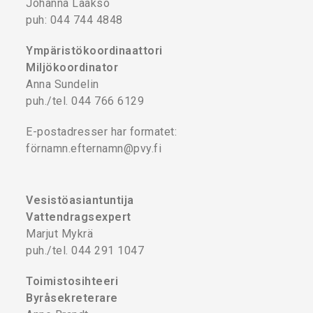
Johanna Laakso
puh: 044 744 4848
Ympäristökoordinaattori
Miljökoordinator
Anna Sundelin
puh./tel. 044 766 6129
E-postadresser har formatet:
förnamn.efternamn@pvy.fi
Vesistöasiantuntija
Vattendragsexpert
Marjut Mykrä
puh./tel. 044 291 1047
Toimistosihteeri
Byråsekreterare