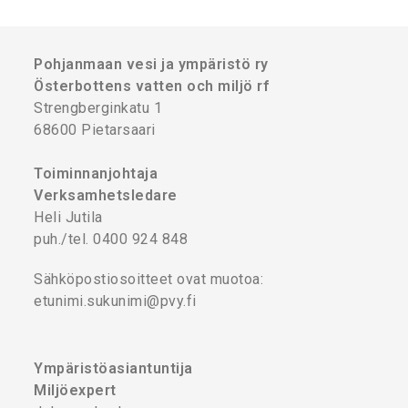
Pohjanmaan vesi ja ympäristö ry
Österbottens vatten och miljö rf
Strengberginkatu 1
68600 Pietarsaari
Toiminnanjohtaja
Verksamhetsledare
Heli Jutila
puh./tel. 0400 924 848
Sähköpostiosoitteet ovat muotoa:
etunimi.sukunimi@pvy.fi
Ympäristöasiantuntija
Miljöexpert