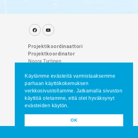
Projektikoordinaattori
Projektkoordinator
Noora Turtinen
puh./tel. 044 777 8839
Käytämme evästeitä varmistaaksemme
parhaan käyttökokemuksen
verkkosivustollamme. Jatkamalla sivuston
käyttöä oletamme, että olet hyväksynyt
evästeiden käytön.
OK