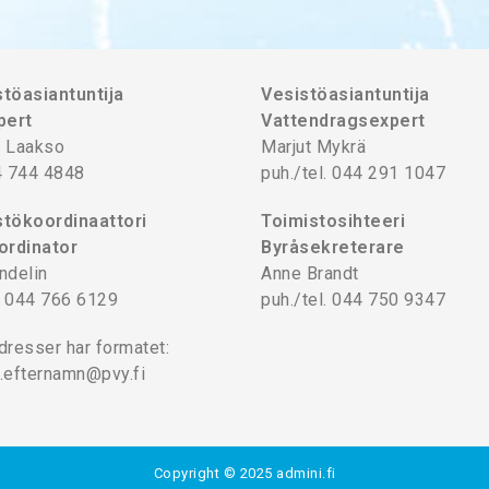
töasiantuntija
Vesistöasiantuntija
pert
Vattendragsexpert
 Laakso
Marjut Mykrä
4 744 4848
puh./tel. 044 291 1047
tökoordinaattori
Toimistosihteeri
ordinator
Byråsekreterare
ndelin
Anne Brandt
l. 044 766 6129
puh./tel. 044 750 9347
dresser har formatet:
.efternamn@pvy.fi
Copyright © 2025
admini.fi