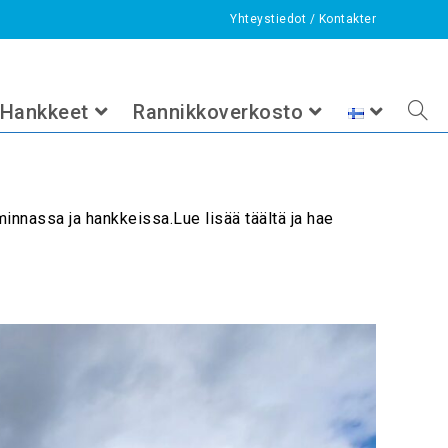
Yhteystiedot
/
Kontakter
>
Kesätyö
Hankkeet
Rannikkoverkosto
innassa ja hankkeissa.Lue lisää täältä ja hae