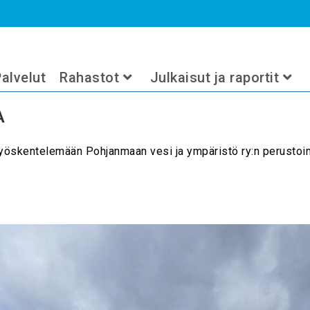
alvelut
Rahastot
Julkaisut ja raportit
A
työskentelemään Pohjanmaan vesi ja ympäristö ry:n perustoim