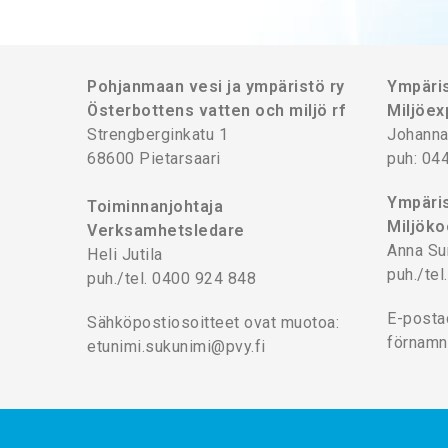
Pohjanmaan vesi ja ympäristö ry
Ympäris
Österbottens vatten och miljö rf
Miljöex
Strengberginkatu 1
Johanna
68600 Pietarsaari
puh: 04
Ympäris
Toiminnanjohtaja
Miljöko
Verksamhetsledare
Anna Su
Heli Jutila
puh./te
puh./tel. 0400 924 848
E-posta
Sähköpostiosoitteet ovat muotoa:
förnamn
etunimi.sukunimi@pvy.fi