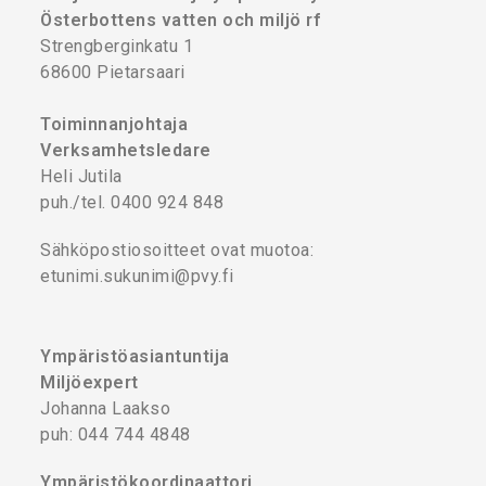
Österbottens vatten och miljö rf
Strengberginkatu 1
68600 Pietarsaari
Toiminnanjohtaja
Verksamhetsledare
Heli Jutila
puh./tel. 0400 924 848
Sähköpostiosoitteet ovat muotoa:
etunimi.sukunimi@pvy.fi
Ympäristöasiantuntija
Miljöexpert
Johanna Laakso
puh: 044 744 4848
Ympäristökoordinaattori