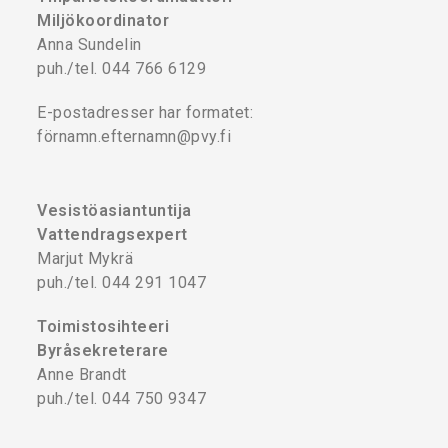
Miljökoordinator
Anna Sundelin
puh./tel. 044 766 6129
E-postadresser har formatet:
förnamn.efternamn@pvy.fi
Vesistöasiantuntija
Vattendragsexpert
Marjut Mykrä
puh./tel. 044 291 1047
Toimistosihteeri
Byråsekreterare
Anne Brandt
puh./tel. 044 750 9347