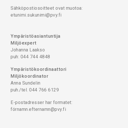
Sähköpostiosoitteet ovat muotoa:
etunimi.sukunimi@pvy.fi
Ympäristöasiantuntija
Miljöexpert
Johanna Laakso
puh: 044 744 4848
Ympäristökoordinaattori
Miljökoordinator
Anna Sundelin
puh./tel. 044 766 6129
E-postadresser har formatet:
förnamn.efternamn@pvy.fi