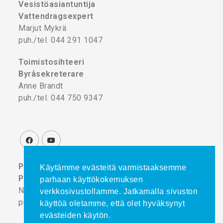
Vesistöasiantuntija
Vattendragsexpert
Marjut Mykrä
puh./tel. 044 291 1047
Toimistosihteeri
Byråsekreterare
Anne Brandt
puh./tel. 044 750 9347
Projektikoordinaattori
Käytämme evästeitä varmistaaksemme
Projektkoordinator
parhaan käyttökokemuksen
Noora Turtinen
verkkosivustollamme. Jatkamalla sivuston
puh./tel. 044 777 8839
käyttöä oletamme, että olet hyväksynyt
evästeiden käytön.