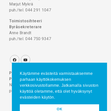
Marjut Mykrä
puh./tel. 044 291 1047
Toimistosihteeri
Byråsekreterare
Anne Brandt
puh./tel. 044 750 9347
Projektikoordinaattori
Käytämme evästeitä varmistaaksemme
Projektkoordinator
parhaan käyttökokemuksen
Noora Turtinen
verkkosivustollamme. Jatkamalla sivuston
puh./tel. 044 777 8839
käyttöä oletamme, että olet hyväksynyt
evästeiden käytön.
OK