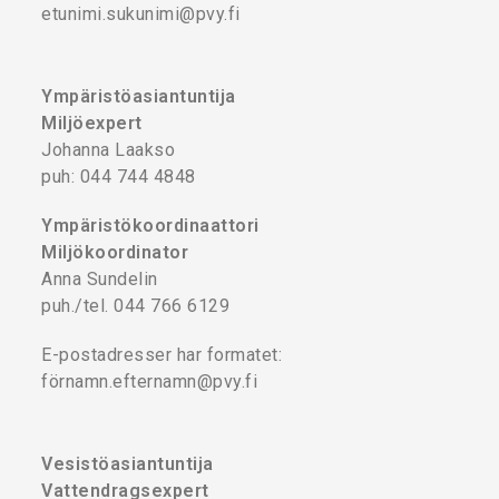
etunimi.sukunimi@pvy.fi
Ympäristöasiantuntija
Miljöexpert
Johanna Laakso
puh: 044 744 4848
Ympäristökoordinaattori
Miljökoordinator
Anna Sundelin
puh./tel. 044 766 6129
E-postadresser har formatet:
förnamn.efternamn@pvy.fi
Vesistöasiantuntija
Vattendragsexpert