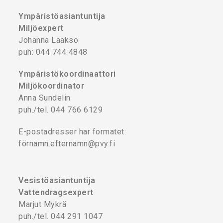
Ympäristöasiantuntija
Miljöexpert
Johanna Laakso
puh: 044 744 4848
Ympäristökoordinaattori
Miljökoordinator
Anna Sundelin
puh./tel. 044 766 6129
E-postadresser har formatet:
förnamn.efternamn@pvy.fi
Vesistöasiantuntija
Vattendragsexpert
Marjut Mykrä
puh./tel. 044 291 1047