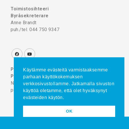
Toimistosihteeri
Byråsekreterare
Anne Brandt
puh./tel. 044 750 9347
Projektikoordinaattori
Käytämme evästeitä varmistaaksemme
Projektkoordinator
parhaan käyttökokemuksen
Noora Turtinen
verkkosivustollamme. Jatkamalla sivuston
puh./tel. 044 777 8839
käyttöä oletamme, että olet hyväksynyt
evästeiden käytön.
OK
Copyright © 2025
admini.fi