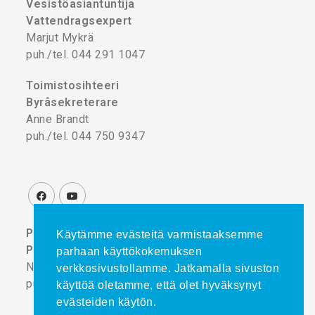
Vesistöasiantuntija
Vattendragsexpert
Marjut Mykrä
puh./tel. 044 291 1047
Toimistosihteeri
Byråsekreterare
Anne Brandt
puh./tel. 044 750 9347
Projektikoordinaattori
Käytämme evästeitä varmistaaksemme
Projektkoordinator
parhaan käyttökokemuksen
Noora Turtinen
verkkosivustollamme. Jatkamalla sivuston
puh./tel. 044 777 8839
käyttöä oletamme, että olet hyväksynyt
evästeiden käytön.