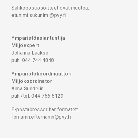
Sähköpostiosoitteet ovat muotoa:
etunimi.sukunimi@pvy.fi
Ympäristöasiantuntija
Miljöexpert
Johanna Laakso
puh: 044 744 4848
Ympäristökoordinaattori
Miljökoordinator
Anna Sundelin
puh./tel. 044 766 6129
E-postadresser har formatet:
förnamn.efternamn@pvy.fi