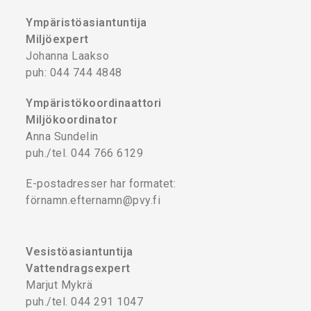
Ympäristöasiantuntija
Miljöexpert
Johanna Laakso
puh: 044 744 4848
Ympäristökoordinaattori
Miljökoordinator
Anna Sundelin
puh./tel. 044 766 6129
E-postadresser har formatet:
förnamn.efternamn@pvy.fi
Vesistöasiantuntija
Vattendragsexpert
Marjut Mykrä
puh./tel. 044 291 1047