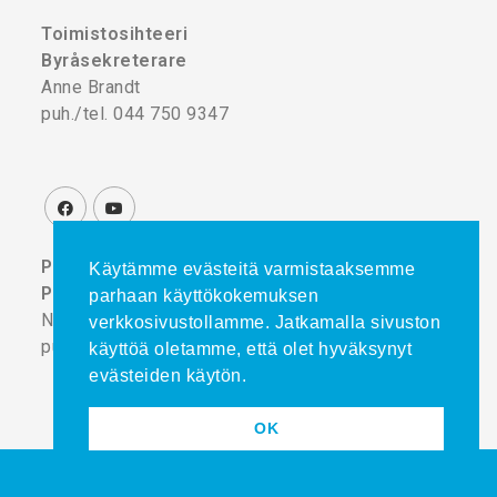
Toimistosihteeri
Byråsekreterare
Anne Brandt
puh./tel. 044 750 9347
Projektikoordinaattori
Käytämme evästeitä varmistaaksemme
Projektkoordinator
parhaan käyttökokemuksen
Noora Turtinen
verkkosivustollamme. Jatkamalla sivuston
puh./tel. 044 777 8839
käyttöä oletamme, että olet hyväksynyt
evästeiden käytön.
OK
Copyright © 2025
admini.fi