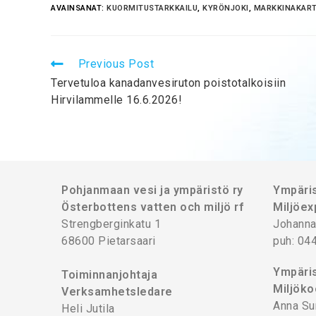
AVAINSANAT:
KUORMITUSTARKKAILU
,
KYRÖNJOKI
,
MARKKINAKART
Previous Post
Tervetuloa kanadanvesiruton poistotalkoisiin
Hirvilammelle 16.6.2026!
Pohjanmaan vesi ja ympäristö ry
Ympäris
Österbottens vatten och miljö rf
Miljöex
Strengberginkatu 1
Johanna
68600 Pietarsaari
puh: 04
Ympäris
Toiminnanjohtaja
Miljöko
Verksamhetsledare
Anna Su
Heli Jutila