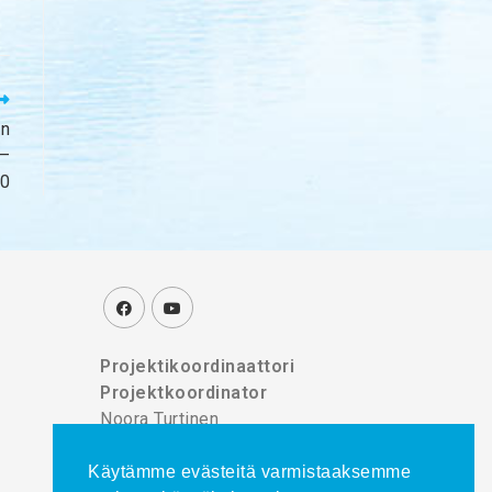
en
7–
0
Projektikoordinaattori
Projektkoordinator
Noora Turtinen
puh./tel. 044 777 8839
Käytämme evästeitä varmistaaksemme