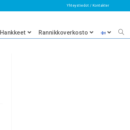
Yhteystiedot
/
Kontakter
vesistötarkkailu vuosille 2027–
ohtaista
>
Kutsu markkinavuoropuheluun: Kyrönjoen yhteistarkkailun ku
Hankkeet
Rannikkoverkosto