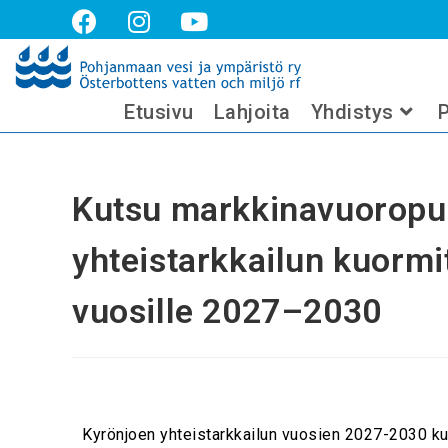
Kutsu markkinavuoropuheluun: Kyr
2030
Etusivu
Lahjoita
Yhdistys
P
Kutsu markkinavuoropu
yhteistarkkailun kuormit
vuosille 2027–2030
Kyrönjoen yhteistarkkailun vuosien 2027-2030 kuo