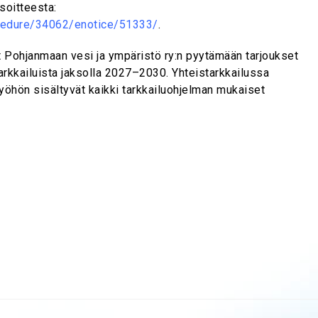
soitteesta:
rocedure/34062/enotice/51333/
.
t Pohjanmaan vesi ja ympäristö ry:n pyytämään tarjoukset
arkkailuista jaksolla 2027–2030. Yhteistarkkailussa
yöhön sisältyvät kaikki tarkkailuohjelman mukaiset