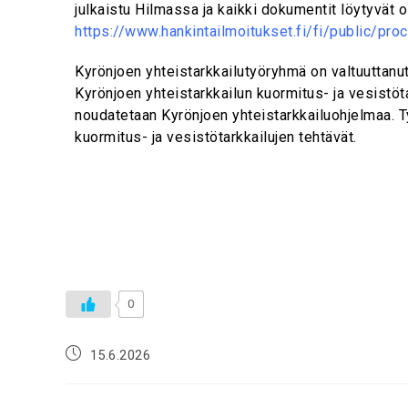
julkaistu Hilmassa ja kaikki dokumentit löytyvät o
https://www.hankintailmoitukset.fi/fi/public/p
Kyrönjoen yhteistarkkailutyöryhmä on valtuuttanu
Kyrönjoen yhteistarkkailun kuormitus- ja vesistöt
noudatetaan Kyrönjoen yhteistarkkailuohjelmaa. T
kuormitus- ja vesistötarkkailujen tehtävät.
0
15.6.2026