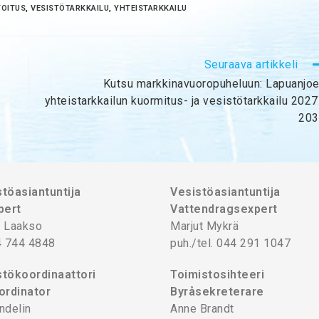
OITUS
,
VESISTÖTARKKAILU
,
YHTEISTARKKAILU
Seuraava artikkeli
Kutsu markkinavuoropuheluun: Lapuanjo
yhteistarkkailun kuormitus- ja vesistötarkkailu 202
203
töasiantuntija
Vesistöasiantuntija
pert
Vattendragsexpert
 Laakso
Marjut Mykrä
4 744 4848
puh./tel. 044 291 1047
tökoordinaattori
Toimistosihteeri
ordinator
Byråsekreterare
ndelin
Anne Brandt