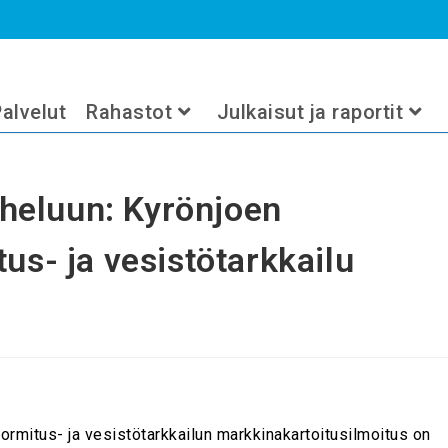
önjoen yhteistarkkailun kuormitus- ja 
>
2026
>
kesäkuu
>
15
>
Ajank
alvelut
Rahastot
Julkaisut ja raportit
heluun: Kyrönjoen
us- ja vesistötarkkailu
rmitus- ja vesistötarkkailun markkinakartoitusilmoitus on