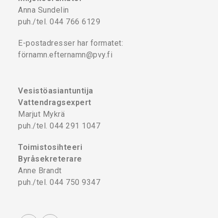
Anna Sundelin
puh./tel. 044 766 6129
E-postadresser har formatet:
förnamn.efternamn@pvy.fi
Vesistöasiantuntija
Vattendragsexpert
Marjut Mykrä
puh./tel. 044 291 1047
Toimistosihteeri
Byråsekreterare
Anne Brandt
puh./tel. 044 750 9347