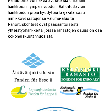
Rahastoilta voi hakea avustuksia erilaisiin
hankkeisiin ympäri vuoden. Rahoitettavien
hankkeiden pitää hyödyttää laaja-alaisesti
nimikkovesistöjensä valuma-alueita.
Rahoituskohteet ovat pääsääntöisesti
yhteistyöhankkeita, joissa rahastojen osuus on osa
kokonaiskustannuksista.