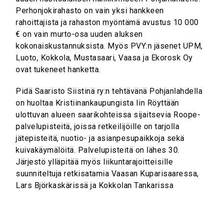
Perhonjokirahasto on vain yksi hankkeen
rahoittajista ja rahaston myöntämä avustus 10 000
€ on vain murto-osa uuden aluksen
kokonaiskustannuksista. Myös PVY:n jäsenet UPM,
Luoto, Kokkola, Mustasaari, Vaasa ja Ekorosk Oy
ovat tukeneet hanketta.
Pidä Saaristo Siistinä ry:n tehtävänä Pohjanlahdella
on huoltaa Kristiinankaupungista Iin Röyttään
ulottuvan alueen saarikohteissa sijaitsevia Roope-
palvelupisteitä, joissa retkeilijöille on tarjolla
jätepisteitä, nuotio- ja asianpesupaikkoja sekä
kuivakäymälöitä. Palvelupisteitä on lähes 30.
Järjestö ylläpitää myös liikuntarajoitteisille
suunniteltuja retkisatamia Vaasan Kuparisaaressa,
Lars Björkaskärissä ja Kokkolan Tankarissa