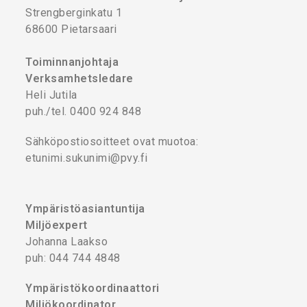
Strengberginkatu 1
68600 Pietarsaari
Toiminnanjohtaja
Verksamhetsledare
Heli Jutila
puh./tel. 0400 924 848
Sähköpostiosoitteet ovat muotoa:
etunimi.sukunimi@pvy.fi
Ympäristöasiantuntija
Miljöexpert
Johanna Laakso
puh: 044 744 4848
Ympäristökoordinaattori
Miljökoordinator