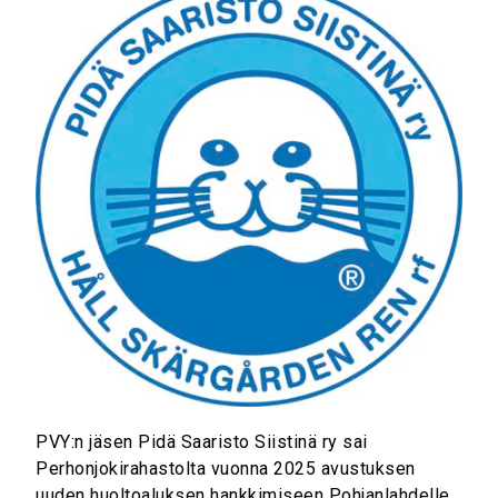
PVY:n jäsen Pidä Saaristo Siistinä ry sai
Perhonjokirahastolta vuonna 2025 avustuksen
uuden huoltoaluksen hankkimiseen Pohjanlahdelle.