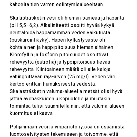
kahdelta tien varren esiintymisalueeltaan.
Skalasträsketin vesi oli hieman sameaa ja hapanta
(pH 5,5–6,2). Alkaliniteetti osoitti hyvää kykyä
neutraloida happamamman veden vaikutusta
(puskurointikyky). Hapen kyllästysaste oli
kohtalainen ja happipitoisuus hieman alhainen.
Klorofyllin ja fosforin pitoisuudet osoittivat
rehevyyttä (eutrofia) ja typpipitoisuus lievää
rehevyyttä. Kiintoaineen määrä oli alle kaloja
vahingoittavan raja-arvon (25 mg/l). Veden väri
kertoo erittäin humuksisesta vedestä.
Skalasträsketin valuma-alueella metsät olisi hyvä
jättää avohakkuiden ulkopuolelle ja muutakin
toimintaa tulisi suunnitella niin, että valuma-alueen
kuormitus ei kasva.
Pohjanmaan vesi ja ympäristö ry:ssä on osaamista
luontoselvitysten tekemiseen ja toivomme, että