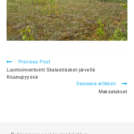
Previous Post
Luontoinventointi Skalasträsket-järvellä
Kruunupyyssä
Seuraava artikkeli
Maksatukset