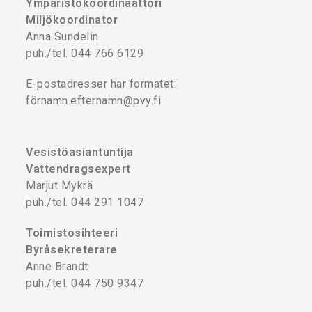
Ympäristökoordinaattori
Miljökoordinator
Anna Sundelin
puh./tel. 044 766 6129
E-postadresser har formatet:
förnamn.efternamn@pvy.fi
Vesistöasiantuntija
Vattendragsexpert
Marjut Mykrä
puh./tel. 044 291 1047
Toimistosihteeri
Byråsekreterare
Anne Brandt
puh./tel. 044 750 9347