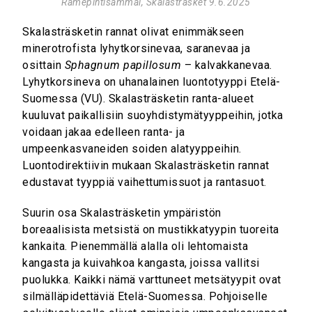
Rämepihtisammal, Skalasträsket 9.6.2025
Skalasträsketin rannat olivat enimmäkseen
minerotrofista lyhytkorsinevaa, saranevaa ja
osittain
Sphagnum papillosum
– kalvakkanevaa.
Lyhytkorsineva on uhanalainen luontotyyppi Etelä-
Suomessa (VU). Skalasträsketin ranta-alueet
kuuluvat paikallisiin suoyhdistymätyyppeihin, jotka
voidaan jakaa edelleen ranta- ja
umpeenkasvaneiden soiden alatyyppeihin.
Luontodirektiivin mukaan Skalasträsketin rannat
edustavat tyyppiä vaihettumissuot ja rantasuot.
Suurin osa Skalasträsketin ympäristön
boreaalisista metsistä on mustikkatyypin tuoreita
kankaita. Pienemmällä alalla oli lehtomaista
kangasta ja kuivahkoa kangasta, joissa vallitsi
puolukka. Kaikki nämä varttuneet metsätyypit ovat
silmälläpidettäviä Etelä-Suomessa. Pohjoiselle