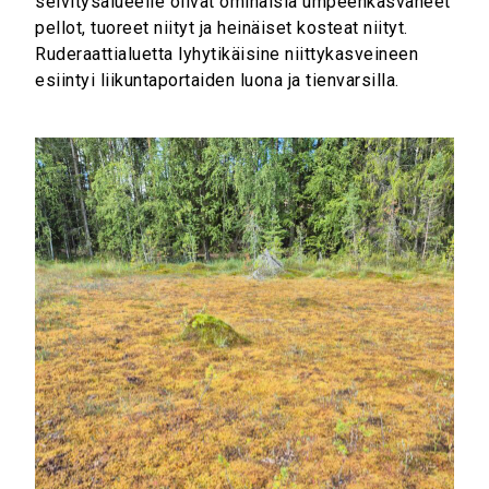
selvitysalueelle olivat ominaisia umpeenkasvaneet
pellot, tuoreet niityt ja heinäiset kosteat niityt.
Ruderaattialuetta lyhytikäisine niittykasveineen
esiintyi liikuntaportaiden luona ja tienvarsilla.