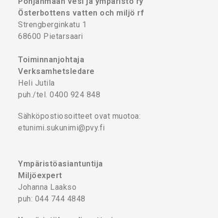
Pohjanmaan vesi ja ympäristö ry
Österbottens vatten och miljö rf
Strengberginkatu 1
68600 Pietarsaari
Toiminnanjohtaja
Verksamhetsledare
Heli Jutila
puh./tel. 0400 924 848
Sähköpostiosoitteet ovat muotoa:
etunimi.sukunimi@pvy.fi
Ympäristöasiantuntija
Miljöexpert
Johanna Laakso
puh: 044 744 4848