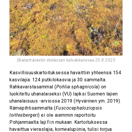
Skalasträsketin eteläosan kalvakkanevaa 23.8.2025
Kasvillisuuskartoituksessa havaittiin yhteensä 154
kasvilajia: 124 putkilokasvia ja 30 sammalta.
Rahkavarstasammal (
Pohlia sphagnicola
) on
luokiteltu uhanalaiseksi (VU) lajiksi Suomen lajien
uhanalaisuus -arviossa 2019 (Hyvärinen ym. 2019).
Rämepihtisammalta (
Fuscocephaloziopsis
loitlesbergeri
) ei ole aiemmin raportoitu
Pohjanmaalta laji.fi:n mukaan. Kartoituksessa
havaittua vieraslajia, komealupiinia, tulisi torjua