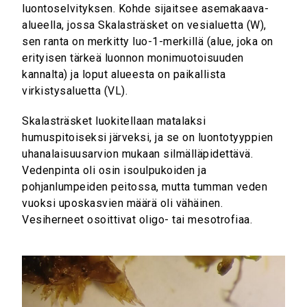
luontoselvityksen. Kohde sijaitsee asemakaava-
alueella, jossa Skalasträsket on vesialuetta (W),
sen ranta on merkitty luo-1-merkillä (alue, joka on
erityisen tärkeä luonnon monimuotoisuuden
kannalta) ja loput alueesta on paikallista
virkistysaluetta (VL).
Skalasträsket luokitellaan matalaksi
humuspitoiseksi järveksi, ja se on luontotyyppien
uhanalaisuusarvion mukaan silmälläpidettävä.
Vedenpinta oli osin isoulpukoiden ja
pohjanlumpeiden peitossa, mutta tumman veden
vuoksi uposkasvien määrä oli vähäinen.
Vesiherneet osoittivat oligo- tai mesotrofiaa.