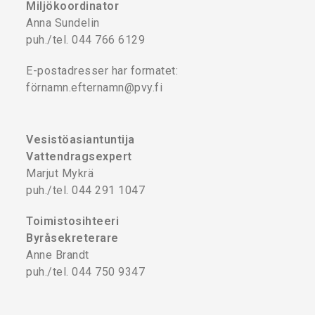
Miljökoordinator
Anna Sundelin
puh./tel. 044 766 6129
E-postadresser har formatet:
förnamn.efternamn@pvy.fi
Vesistöasiantuntija
Vattendragsexpert
Marjut Mykrä
puh./tel. 044 291 1047
Toimistosihteeri
Byråsekreterare
Anne Brandt
puh./tel. 044 750 9347