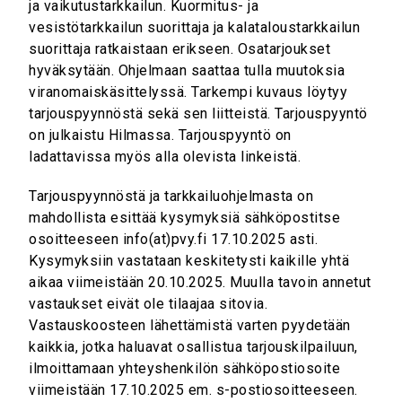
ja vaikutustarkkailun. Kuormitus- ja
vesistötarkkailun suorittaja ja kalataloustarkkailun
suorittaja ratkaistaan erikseen. Osatarjoukset
hyväksytään. Ohjelmaan saattaa tulla muutoksia
viranomaiskäsittelyssä. Tarkempi kuvaus löytyy
tarjouspyynnöstä sekä sen liitteistä. Tarjouspyyntö
on julkaistu Hilmassa. Tarjouspyyntö on
ladattavissa myös alla olevista linkeistä.
Tarjouspyynnöstä ja tarkkailuohjelmasta on
mahdollista esittää kysymyksiä sähköpostitse
osoitteeseen info(at)pvy.fi 17.10.2025 asti.
Kysymyksiin vastataan keskitetysti kaikille yhtä
aikaa viimeistään 20.10.2025. Muulla tavoin annetut
vastaukset eivät ole tilaajaa sitovia.
Vastauskoosteen lähettämistä varten pyydetään
kaikkia, jotka haluavat osallistua tarjouskilpailuun,
ilmoittamaan yhteyshenkilön sähköpostiosoite
viimeistään 17.10.2025 em. s-postiosoitteeseen.