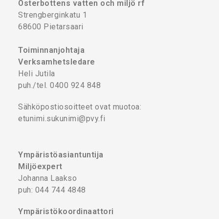
Österbottens vatten och miljö rf
Strengberginkatu 1
68600 Pietarsaari
Toiminnanjohtaja
Verksamhetsledare
Heli Jutila
puh./tel. 0400 924 848
Sähköpostiosoitteet ovat muotoa:
etunimi.sukunimi@pvy.fi
Ympäristöasiantuntija
Miljöexpert
Johanna Laakso
puh: 044 744 4848
Ympäristökoordinaattori