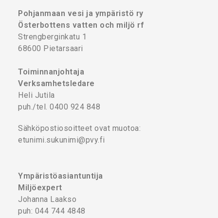
Pohjanmaan vesi ja ympäristö ry
Österbottens vatten och miljö rf
Strengberginkatu 1
68600 Pietarsaari
Toiminnanjohtaja
Verksamhetsledare
Heli Jutila
puh./tel. 0400 924 848
Sähköpostiosoitteet ovat muotoa:
etunimi.sukunimi@pvy.fi
Ympäristöasiantuntija
Miljöexpert
Johanna Laakso
puh: 044 744 4848