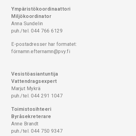
Ympäristökoordinaattori
Miljökoordinator
Anna Sundelin
puh./tel. 044 766 6129
E-postadresser har formatet:
förnamn.efternamn@pvy.fi
Vesistöasiantuntija
Vattendragsexpert
Marjut Mykrä
puh./tel. 044 291 1047
Toimistosihteeri
Byråsekreterare
Anne Brandt
puh./tel. 044 750 9347