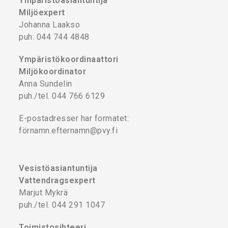
Ympäristöasiantuntija
Miljöexpert
Johanna Laakso
puh: 044 744 4848
Ympäristökoordinaattori
Miljökoordinator
Anna Sundelin
puh./tel. 044 766 6129
E-postadresser har formatet:
förnamn.efternamn@pvy.fi
Vesistöasiantuntija
Vattendragsexpert
Marjut Mykrä
puh./tel. 044 291 1047
Toimistosihteeri