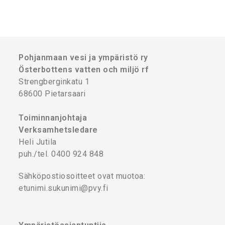
Pohjanmaan vesi ja ympäristö ry
Österbottens vatten och miljö rf
Strengberginkatu 1
68600 Pietarsaari
Toiminnanjohtaja
Verksamhetsledare
Heli Jutila
puh./tel. 0400 924 848
Sähköpostiosoitteet ovat muotoa:
etunimi.sukunimi@pvy.fi