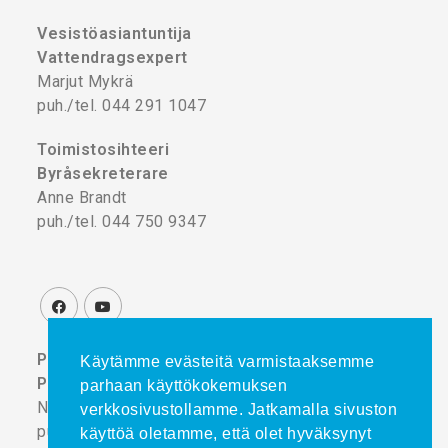
Vesistöasiantuntija
Vattendragsexpert
Marjut Mykrä
puh./tel. 044 291 1047
Toimistosihteeri
Byråsekreterare
Anne Brandt
puh./tel. 044 750 9347
Projektikoordinaattori
Käytämme evästeitä varmistaaksemme
Projektkoordinator
parhaan käyttökokemuksen
Noora Turtinen
verkkosivustollamme. Jatkamalla sivuston
puh./tel. 044 777 8839
käyttöä oletamme, että olet hyväksynyt