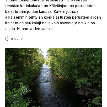
Yhtenä toimenpiteenä Vesiviesti -hankkeessa
tehdään katiskakalastus Kälviänjoessa paikallisten
kalastotoimijoiden kanssa. Kälviänjoessa
aikaisemmin tehtyjen koekalastusten perusteella joen
kalasto on niukkalajista ja vain ahvenia ja haukia on
saatu. Huono veden laatu ja…
8.5.2025