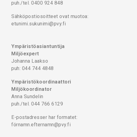
puh./tel. 0400 924 848
Sähköpostiosoitteet ovat muotoa:
etunimi.sukunimi@pvy.fi
Ympäristöasiantuntija
Miljöexpert
Johanna Laakso
puh: 044 744 4848
Ympäristökoordinaattori
Miljökoordinator
Anna Sundelin
puh./tel. 044 766 6129
E-postadresser har formatet:
förnamn.efternamn@pvy.fi