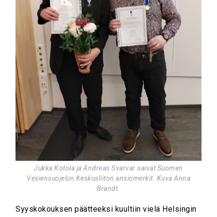
Jukka Kotola ja Andreas Svarvar saivat Suomen
Vesiensuojelun Keskusliiton ansiomerkit. Kuva Anna
Brandt.
Syyskokouksen päätteeksi kuultiin vielä Helsingin