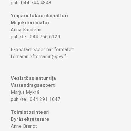
puh: 044 744 4848
Ympäristökoordinaattori
Miljökoordinator
Anna Sundelin
puh./tel. 044 766 6129
E-postadresser har formatet:
förnamn.efternamn@pvy.fi
Vesistöasiantuntija
Vattendragsexpert
Marjut Mykrä
puh./tel. 044 291 1047
Toimistosihteeri
Byråsekreterare
Anne Brandt