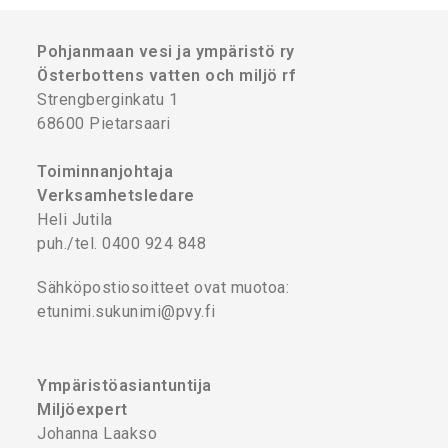
Pohjanmaan vesi ja ympäristö ry
Österbottens vatten och miljö rf
Strengberginkatu 1
68600 Pietarsaari
Toiminnanjohtaja
Verksamhetsledare
Heli Jutila
puh./tel. 0400 924 848
Sähköpostiosoitteet ovat muotoa:
etunimi.sukunimi@pvy.fi
Ympäristöasiantuntija
Miljöexpert
Johanna Laakso