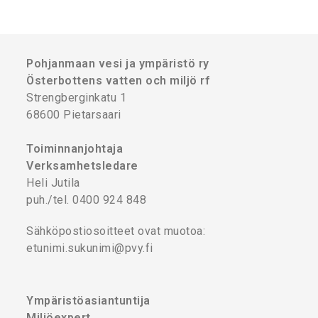
Pohjanmaan vesi ja ympäristö ry
Österbottens vatten och miljö rf
Strengberginkatu 1
68600 Pietarsaari
Toiminnanjohtaja
Verksamhetsledare
Heli Jutila
puh./tel. 0400 924 848
Sähköpostiosoitteet ovat muotoa:
etunimi.sukunimi@pvy.fi
Ympäristöasiantuntija
Miljöexpert