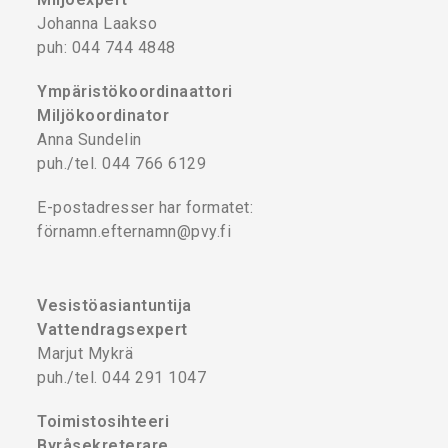
Johanna Laakso
puh: 044 744 4848
Ympäristökoordinaattori
Miljökoordinator
Anna Sundelin
puh./tel. 044 766 6129
E-postadresser har formatet:
förnamn.efternamn@pvy.fi
Vesistöasiantuntija
Vattendragsexpert
Marjut Mykrä
puh./tel. 044 291 1047
Toimistosihteeri
Byråsekreterare