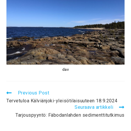
dav
Previous Post
Tervetuloa Kälviänjoki-yleisötilaisuuteen 18.9.2024
Seuraava artikkeli
Tarjouspyyntö: Fäbodanlahden sedimenttitutkimus