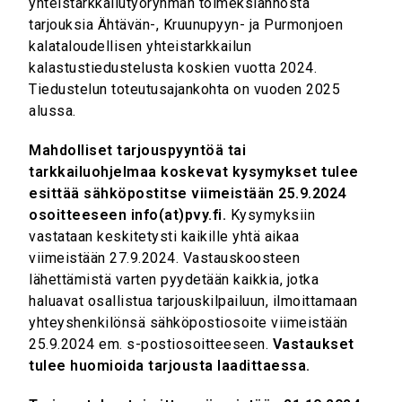
yhteistarkkailutyöryhmän toimeksiannosta
tarjouksia Ähtävän-, Kruunupyyn- ja Purmonjoen
kalataloudellisen yhteistarkkailun
kalastustiedustelusta koskien vuotta 2024.
Tiedustelun toteutusajankohta on vuoden 2025
alussa.
Mahdolliset tarjouspyyntöä tai
tarkkailuohjelmaa koskevat kysymykset tulee
esittää sähköpostitse viimeistään 25.9.2024
osoitteeseen info(at)pvy.fi.
Kysymyksiin
vastataan keskitetysti kaikille yhtä aikaa
viimeistään 27.9.2024. Vastauskoosteen
lähettämistä varten pyydetään kaikkia, jotka
haluavat osallistua tarjouskilpailuun, ilmoittamaan
yhteyshenkilönsä sähköpostiosoite viimeistään
25.9.2024 em. s-postiosoitteeseen.
Vastaukset
tulee huomioida tarjousta laadittaessa.