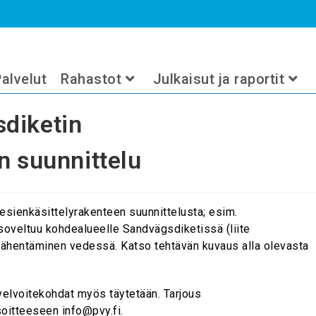
sienkäsittelyrakenteen suunnittelu
>
2024
>
syyskuu
>
2
>
Uncate
alvelut
Rahastot
Julkaisut ja raportit
diketin
n suunnittelu
esienkäsittelyrakenteen suunnittelusta; esim.
 soveltuu kohdealueelle Sandvägsdiketissä (liite
n vähentäminen vedessä. Katso tehtävän kuvaus alla olevasta
 velvoitekohdat myös täytetään. Tarjous
soitteeseen info@pvy.fi.