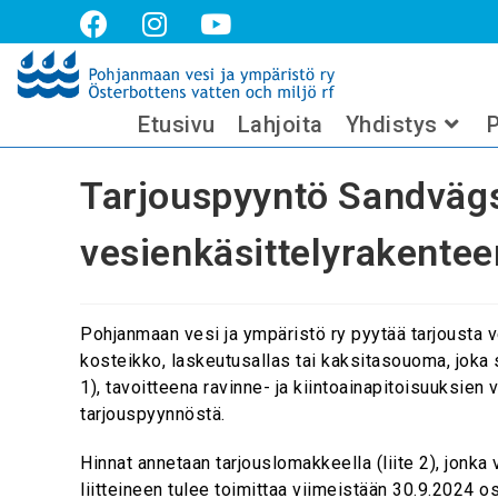
Tarjouspyyntö Sandvägsdiketin ve
Etusivu
Lahjoita
Yhdistys
P
Tarjouspyyntö Sandvägs
vesienkäsittelyrakentee
Pohjanmaan vesi ja ympäristö ry pyytää tarjousta v
kosteikko, laskeutusallas tai kaksitasouoma, joka
1), tavoitteena ravinne- ja kiintoainapitoisuuksie
tarjouspyynnöstä.
Hinnat annetaan tarjouslomakkeella (liite 2), jonka
liitteineen tulee toimittaa viimeistään 30.9.2024 o