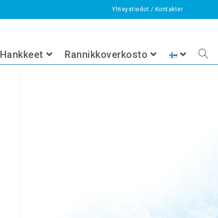
Yhteystiedot
/
Kontakter
gorized
>
Tarjouspyyntö Sandvägsdiketin vesienkäsittelyrakenteen suun
Hankkeet
Rannikkoverkosto