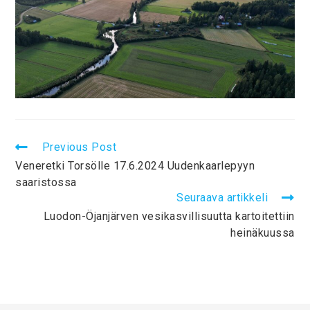
Previous Post
Veneretki Torsölle 17.6.2024 Uudenkaarlepyyn
saaristossa
Seuraava artikkeli
Luodon-Öjanjärven vesikasvillisuutta kartoitettiin
heinäkuussa