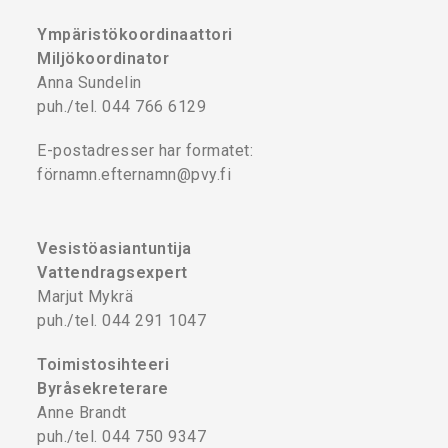
Ympäristökoordinaattori
Miljökoordinator
Anna Sundelin
puh./tel. 044 766 6129
E-postadresser har formatet:
förnamn.efternamn@pvy.fi
Vesistöasiantuntija
Vattendragsexpert
Marjut Mykrä
puh./tel. 044 291 1047
Toimistosihteeri
Byråsekreterare
Anne Brandt
puh./tel. 044 750 9347