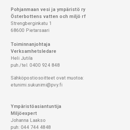
Pohjanmaan vesi ja ympäristö ry
Österbottens vatten och miljö rf
Strengberginkatu 1
68600 Pietarsaari
Toiminnanjohtaja
Verksamhetsledare
Heli Jutila
puh./tel. 0400 924 848
Sähköpostiosoitteet ovat muotoa:
etunimi.sukunimi@pvy.fi
Ympäristöasiantuntija
Miljöexpert
Johanna Laakso
puh: 044 744 4848