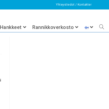
Yhteystiedot
/
Kontakter
>
Ajankohtaista
>
Lintuopastus Räyringinjärven lintutornilla
Hankkeet
Rannikkoverkosto
i