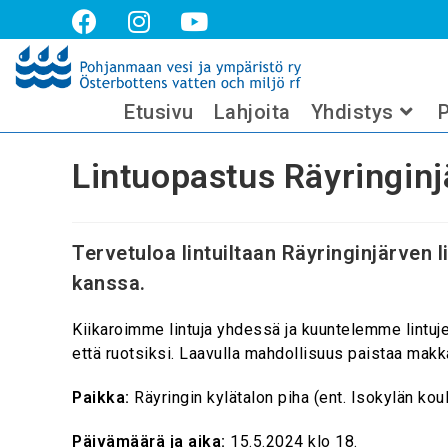
Lintuopastus Räyringinjärven lint
Etusivu
Lahjoita
Yhdistys
P
Lintuopastus Räyringinjä
Tervetuloa lintuiltaan Räyringinjärven l
kanssa.
Kiikaroimme lintuja yhdessä ja kuuntelemme lintu
että ruotsiksi. Laavulla mahdollisuus paistaa mak
Paikka:
Räyringin kylätalon piha (ent. Isokylän koul
Päivämäärä ja aika:
15.5.2024 klo 18.