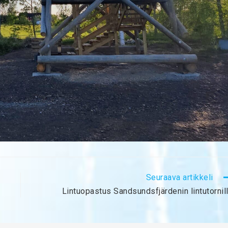
Seuraava artikkeli
Lintuopastus Sandsundsfjärdenin lintutornil