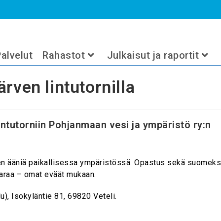
utornilla
>
2024
>
huhtikuu
>
5
alvelut
Rahastot
Julkaisut ja raportit
rven lintutornilla
intutorniin
Pohjanmaan vesi ja ympäristö ry:n
jen ääniä paikallisessa ympäristössä. Opastus sekä suomeks
karaa – omat eväät mukaan.
u), Isokyläntie 81, 69820 Veteli.