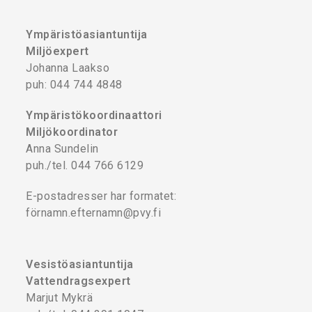
Ympäristöasiantuntija
Miljöexpert
Johanna Laakso
puh: 044 744 4848
Ympäristökoordinaattori
Miljökoordinator
Anna Sundelin
puh./tel. 044 766 6129
E-postadresser har formatet:
förnamn.efternamn@pvy.fi
Vesistöasiantuntija
Vattendragsexpert
Marjut Mykrä