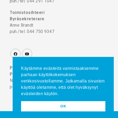
puh./tel. 044 291 1047
Toimistosihteeri
Byråsekreterare
Anne Brandt
puh./tel. 044 750 9347
Projektikoordinaattori
Käytämme evästeitä varmistaaksemme
Projektkoordinator
parhaan käyttökokemuksen
Noora Turtinen
verkkosivustollamme. Jatkamalla sivuston
puh./tel. 044 777 8839
käyttöä oletamme, että olet hyväksynyt
evästeiden käytön.
OK
Copyright © 2025
admini.fi